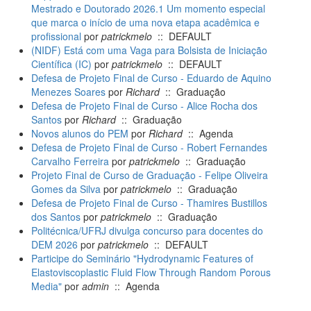
Mestrado e Doutorado 2026.1 Um momento especial
que marca o início de uma nova etapa acadêmica e
profissional
por
patrickmelo
:: DEFAULT
(NIDF) Está com uma Vaga para Bolsista de Iniciação
Científica (IC)
por
patrickmelo
:: DEFAULT
Defesa de Projeto Final de Curso - Eduardo de Aquino
Menezes Soares
por
Richard
:: Graduação
Defesa de Projeto Final de Curso - Alice Rocha dos
Santos
por
Richard
:: Graduação
Novos alunos do PEM
por
Richard
:: Agenda
Defesa de Projeto Final de Curso - Robert Fernandes
Carvalho Ferreira
por
patrickmelo
:: Graduação
Projeto Final de Curso de Graduação - Felipe Oliveira
Gomes da Silva
por
patrickmelo
:: Graduação
Defesa de Projeto Final de Curso - Thamires Bustillos
dos Santos
por
patrickmelo
:: Graduação
Politécnica/UFRJ divulga concurso para docentes do
DEM 2026
por
patrickmelo
:: DEFAULT
Participe do Seminário "Hydrodynamic Features of
Elastoviscoplastic Fluid Flow Through Random Porous
Media"
por
admin
:: Agenda
Paginat