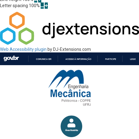
Letter spacing
100
%
Web Accessibility plugin
by DJ-Extensions.com
COMUNICA BR
ACESSO À INFORMAÇÃO
PARTICIPE
LEGISL
IR
PARA
O
CONTEÚDO