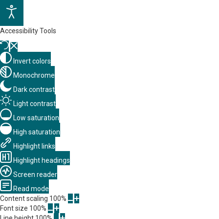
Accessibility Tools
Invert colors
Monochrome
Dark contrast
Light contrast
Low saturation
High saturation
Highlight links
Highlight headings
Screen reader
Read mode
Content scaling
100
%
Font size
100
%
Line height
100
%