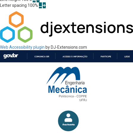
Letter spacing
100
%
Web Accessibility plugin
by DJ-Extensions.com
COMUNICA BR
ACESSO À INFORMAÇÃO
PARTICIPE
LEGISL
IR
PARA
O
CONTEÚDO