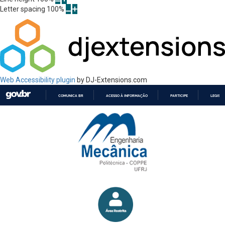
Letter spacing
100
%
Web Accessibility plugin
by DJ-Extensions.com
COMUNICA BR
ACESSO À INFORMAÇÃO
PARTICIPE
LEGISL
IR
PARA
O
CONTEÚDO