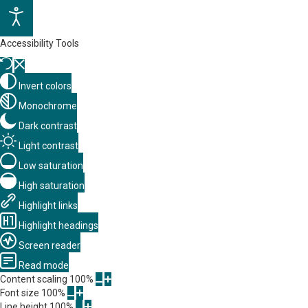
Accessibility Tools
Invert colors
Monochrome
Dark contrast
Light contrast
Low saturation
High saturation
Highlight links
Highlight headings
Screen reader
Read mode
Content scaling
100
%
Font size
100
%
Line height
100
%