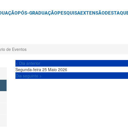
O
CONTEÚDO
DUAÇÃO
PÓS-GRADUAÇÃO
PESQUISA
EXTENSÃO
DESTAQU
rio de Eventos
< Dia anterior
Segunda-feira 25 Maio 2026
Dia seguinte >