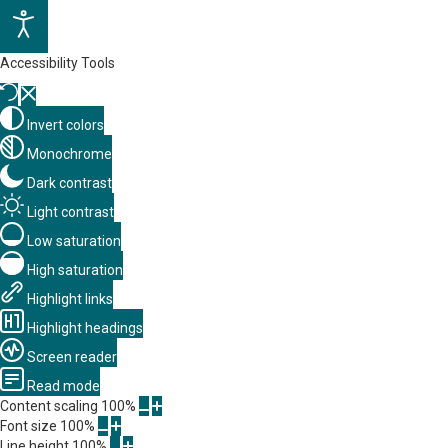
Accessibility Tools
Invert colors
Monochrome
Dark contrast
Light contrast
Low saturation
High saturation
Highlight links
Highlight headings
Screen reader
Read mode
Content scaling
100
%
Font size
100
%
Line height
100
%