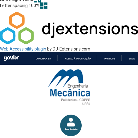
Letter spacing
100
%
Web Accessibility plugin
by DJ-Extensions.com
COMUNICA BR
ACESSO À INFORMAÇÃO
PARTICIPE
LEGISL
IR
PARA
O
CONTEÚDO