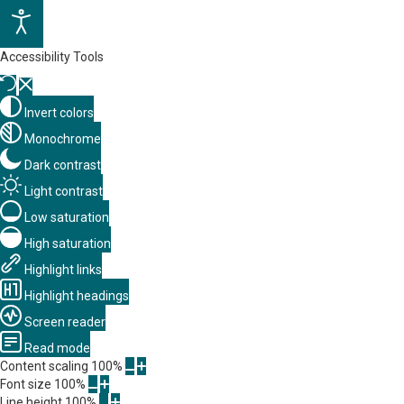
Accessibility Tools
Invert colors
Monochrome
Dark contrast
Light contrast
Low saturation
High saturation
Highlight links
Highlight headings
Screen reader
Read mode
Content scaling
100
%
Font size
100
%
Line height
100
%