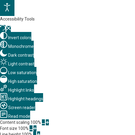
Accessibility Tools
Invert colors
Monochrome
Dark contrast
Light contrast
Low saturation
High saturation
Highlight links
Highlight headings
Screen reader
Read mode
Content scaling
100
%
Font size
100
%
Line height
100
%