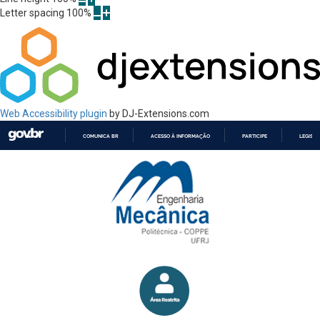
Letter spacing
100
%
Web Accessibility plugin
by DJ-Extensions.com
COMUNICA BR
ACESSO À INFORMAÇÃO
PARTICIPE
LEGISL
IR
PARA
O
CONTEÚDO