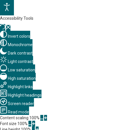
Accessibility Tools
Invert colors
Monochrome
Dark contrast
Light contrast
Low saturation
High saturation
Highlight links
Highlight headings
Screen reader
Read mode
Content scaling
100
%
Font size
100
%
Line height
100
%