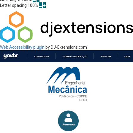
Letter spacing
100
%
Web Accessibility plugin
by DJ-Extensions.com
COMUNICA BR
ACESSO À INFORMAÇÃO
PARTICIPE
LEGISL
IR
PARA
O
CONTEÚDO