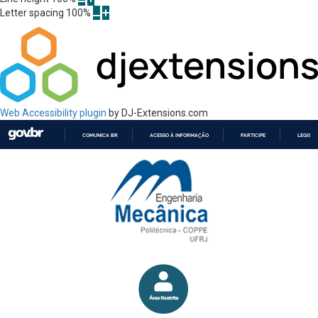
Letter spacing
100
%
Web Accessibility plugin
by DJ-Extensions.com
COMUNICA BR
ACESSO À INFORMAÇÃO
PARTICIPE
LEGISL
IR
PARA
O
CONTEÚDO