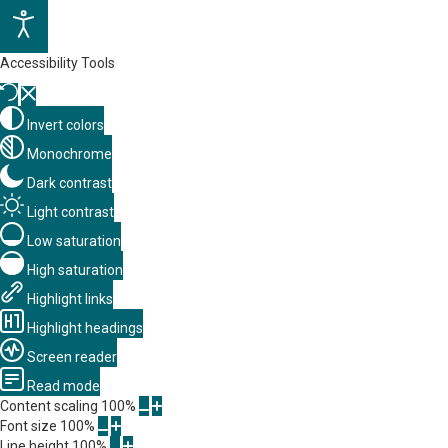
Accessibility Tools
Invert colors
Monochrome
Dark contrast
Light contrast
Low saturation
High saturation
Highlight links
Highlight headings
Screen reader
Read mode
Content scaling
100
%
Font size
100
%
Line height
100
%