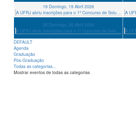
19
Domingo, 19 Abril 2026
A UFRJ abriu inscrições para o 1º Concurso de Solu ...
A UFR
26
Domingo, 26 Abril 2026
A UFRJ abriu inscrições para o 1º Concurso de Solu ...
A UFR
DEFAULT
Agenda
Graduação
Pós-Graduação
Todas as categorias...
Mostrar eventos de todas as categorias