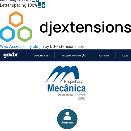
Letter spacing
100
%
Web Accessibility plugin
by DJ-Extensions.com
COMUNICA BR
ACESSO À INFORMAÇÃO
PARTICIPE
LEGISL
IR
PARA
O
CONTEÚDO