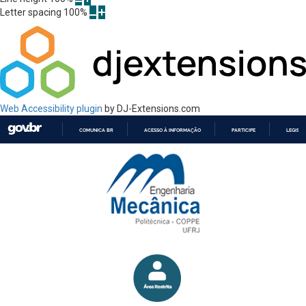
Letter spacing
100
%
Web Accessibility plugin
by DJ-Extensions.com
COMUNICA BR
ACESSO À INFORMAÇÃO
PARTICIPE
LEGISL
IR
PARA
O
CONTEÚDO