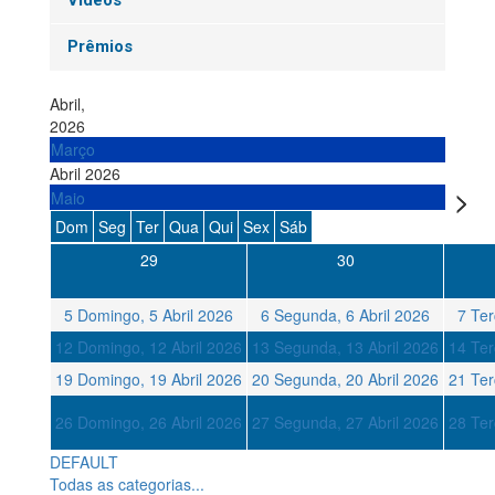
Vídeos
Prêmios
Abril,
2026
Março
Abril 2026
Maio
Dom
Seg
Ter
Qua
Qui
Sex
Sáb
29
30
5
Domingo, 5 Abril 2026
6
Segunda, 6 Abril 2026
7
Ter
12
Domingo, 12 Abril 2026
13
Segunda, 13 Abril 2026
14
Ter
19
Domingo, 19 Abril 2026
20
Segunda, 20 Abril 2026
21
Ter
26
Domingo, 26 Abril 2026
27
Segunda, 27 Abril 2026
28
Ter
DEFAULT
Todas as categorias...