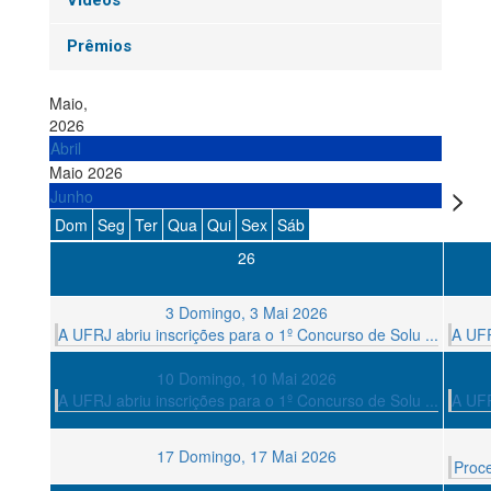
Vídeos
Prêmios
Maio,
2026
Abril
Maio 2026
Junho
Dom
Seg
Ter
Qua
Qui
Sex
Sáb
26
3
Domingo, 3 Mai 2026
A UFRJ abriu inscrições para o 1º Concurso de Solu ...
A UFR
10
Domingo, 10 Mai 2026
A UFRJ abriu inscrições para o 1º Concurso de Solu ...
A UFR
17
Domingo, 17 Mai 2026
Proce