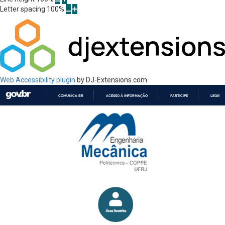
Letter spacing
100
%
Web Accessibility plugin
by DJ-Extensions.com
COMUNICA BR
ACESSO À INFORMAÇÃO
PARTICIPE
LEGISL
IR
PARA
O
CONTEÚDO