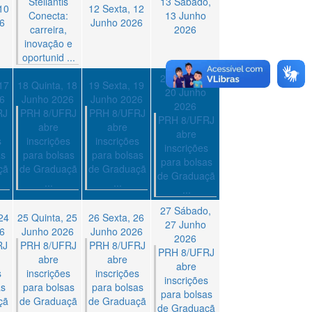
Stellantis
13
Sábado,
10
12
Sexta, 12
Conecta:
13 Junho
6
Junho 2026
carreira,
2026
inovação e
oportunid ...
20
Sábado,
17
18
Quinta, 18
19
Sexta, 19
20 Junho
6
Junho 2026
Junho 2026
2026
RJ
PRH 8/UFRJ
PRH 8/UFRJ
PRH 8/UFRJ
abre
abre
abre
s
inscrições
inscrições
inscrições
as
para bolsas
para bolsas
para bolsas
çã
de Graduaçã
de Graduaçã
de Graduaçã
...
...
...
27
Sábado,
24
25
Quinta, 25
26
Sexta, 26
27 Junho
6
Junho 2026
Junho 2026
2026
RJ
PRH 8/UFRJ
PRH 8/UFRJ
PRH 8/UFRJ
abre
abre
abre
s
inscrições
inscrições
inscrições
as
para bolsas
para bolsas
para bolsas
çã
de Graduaçã
de Graduaçã
de Graduaçã