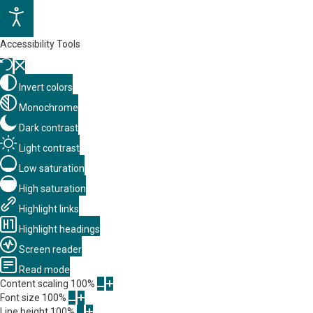
Accessibility Tools
Invert colors
Monochrome
Dark contrast
Light contrast
Low saturation
High saturation
Highlight links
Highlight headings
Screen reader
Read mode
Content scaling
100
%
Font size
100
%
Line height
100
%