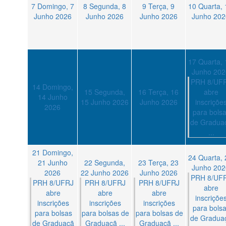
7
Domingo, 7
8
Segunda, 8
9
Terça, 9
10
Quarta, 
Junho 2026
Junho 2026
Junho 2026
Junho 202
17
Quarta, 
Junho 202
PRH 8/UF
14
Domingo,
15
Segunda,
16
Terça, 16
abre
14 Junho
15 Junho 2026
Junho 2026
inscriçõe
2026
para bols
de Gradua
...
21
Domingo,
24
Quarta, 
21 Junho
22
Segunda,
23
Terça, 23
Junho 202
2026
22 Junho 2026
Junho 2026
PRH 8/UF
PRH 8/UFRJ
PRH 8/UFRJ
PRH 8/UFRJ
abre
abre
abre
abre
inscriçõe
inscrições
inscrições
inscrições
para bols
para bolsas
para bolsas de
para bolsas de
de Gradua
de Graduaçã
Graduaçã ...
Graduaçã ...