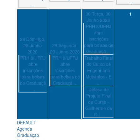
...
...
30
Terça, 30
1
Junho 2026
PRH 8/UFRJ
abre
inscrições
28
Domingo,
para bolsas de
28 Junho
29
Segunda,
Graduaçã ...
2026
29 Junho 2026
PRH 8/UFRJ
PRH 8/UFRJ
Trabalho Final
abre
abre
do Curso de
inscrições
inscrições
Engenharia
para bolsas
para bolsas de
Mecânica - E
de Graduaçã
Graduaçã ...
...
...
Defesa de
Projeto Final
de Curso -
Guilherme de
Ol ...
DEFAULT
Agenda
Graduação