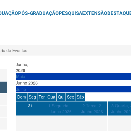
O
CONTEÚDO
DUAÇÃO
PÓS-GRADUAÇÃO
PESQUISA
EXTENSÃO
DESTAQU
rio de Eventos
Junho,
2026
Maio
Junho 2026
Julho
Dom
Seg
Ter
Qua
Qui
Sex
Sáb
31
1
Segunda, 1
2
Terça, 2
3
Quarta, 
Junho 2026
Junho 2026
Junho 202