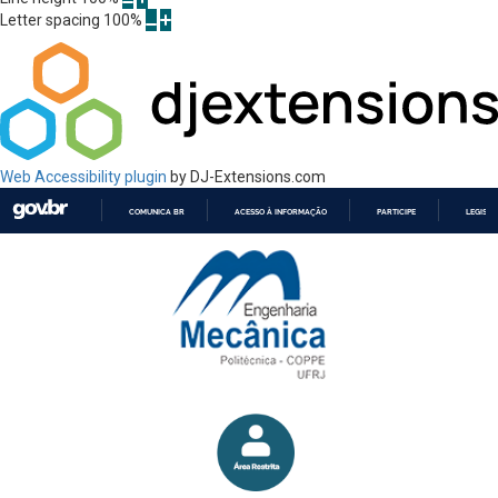
Letter spacing
100
%
Web Accessibility plugin
by DJ-Extensions.com
COMUNICA BR
ACESSO À INFORMAÇÃO
PARTICIPE
LEGISL
IR
PARA
O
CONTEÚDO