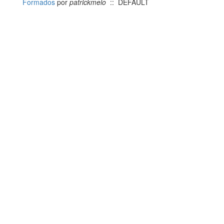
Formados
por
patrickmelo
:: DEFAULT