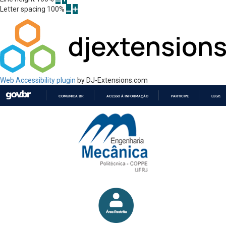
Letter spacing
100
%
Web Accessibility plugin
by DJ-Extensions.com
COMUNICA BR
ACESSO À INFORMAÇÃO
PARTICIPE
LEGISL
IR
PARA
O
CONTEÚDO