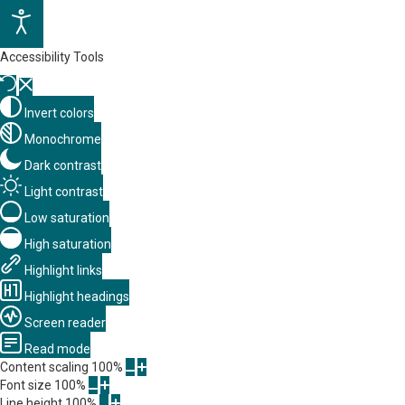
Accessibility Tools
Invert colors
Monochrome
Dark contrast
Light contrast
Low saturation
High saturation
Highlight links
Highlight headings
Screen reader
Read mode
Content scaling
100
%
Font size
100
%
Line height
100
%