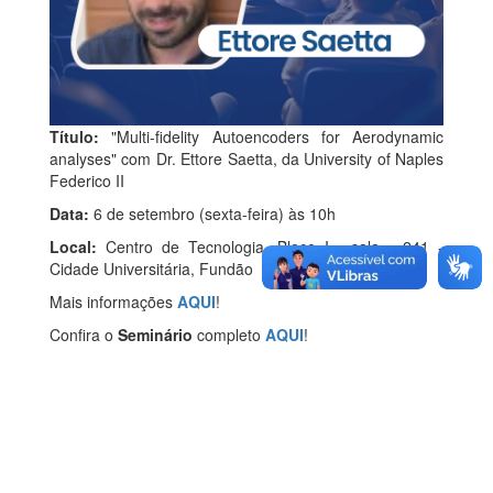
Título:
"Multi-fidelity Autoencoders for Aerodynamic
analyses" com Dr. Ettore Saetta, da University of Naples
Federico II
Data:
6 de setembro (sexta-feira) às 10h
Local:
Centro de Tecnologia, Bloco I - sala - 241 -
Cidade Universitária, Fundão
Mais informações
AQUI
!
Confira o
Seminário
completo
AQUI
!