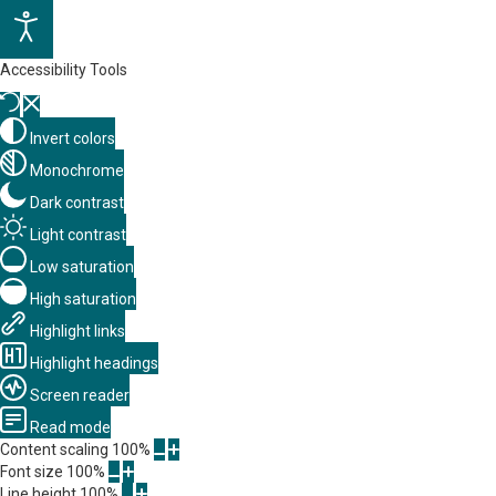
Accessibility Tools
Invert colors
Monochrome
Dark contrast
Light contrast
Low saturation
High saturation
Highlight links
Highlight headings
Screen reader
Read mode
Content scaling
100
%
Font size
100
%
Line height
100
%