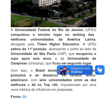
A
Universidade Federal do Rio de Janeiro
(UFRJ)
conquistou o terceiro lugar no ranking das
melhores universidades da América Latina
,
divulgado pela
Times Higher Education
. A UFRJ
saltou da 11ª posição
, alcançando o pódio ao lado da
Universidade de São Paulo
(USP), que
recuperou o
topo após seis anos
, e da
Universidade de
Campinas
(Unicamp), que
ficou em segundo lugar
.
Com isso, o
Brasil dominou as três primeiras
posições e se destacou no cenário latino-
americano
, com
sete universidades entre as dez
melhores
e
69 no Top 100
, impulsionado por uma
nova métrica de influência em pesquisas.
Fonte:
G1