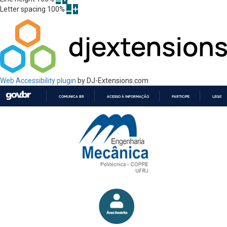
Letter spacing
100
%
Web Accessibility plugin
by DJ-Extensions.com
COMUNICA BR
ACESSO À INFORMAÇÃO
PARTICIPE
LEGISL
IR
PARA
O
CONTEÚDO