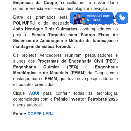
Empresas da Coppe
, consolidando a universidade
como referência em ciência, tecnologia e inovação.
Entre os premiados está o ex-aluno do
DEM-
POLI/UFRJ
e de mestrado do
PEM-COPPE/UFRJ
,
João Henrique Diniz Guimarães
, contemplado com o
projeto
"Estaca Torpedo para Pontos Fixos de
Sistemas de Ancoragem e Método de fabricação e
montagem de estaca torpedo".
Os projetos vencedores reuniram pesquisadores e
alunos dos
Programas de Engenharia Civil (PEC)
,
Engenharia Química (PEQ)
e
Engenharia
Metalúrgica e de Materiais (PEMM)
da Coppe, com
destaque para o
PEMM
, que teve nove pesquisadores e
estudantes premiados.
Clique
AQUI
para conferir todas as tecnologias
contempladas com o
Prêmio Inventor Petrobras 2025
e seus autores!
Fonte:
COPPE UFRJ