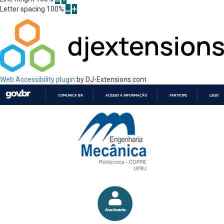
Letter spacing
100
%
Web Accessibility plugin
by DJ-Extensions.com
COMUNICA BR
ACESSO À INFORMAÇÃO
PARTICIPE
LEGISL
IR
PARA
O
CONTEÚDO