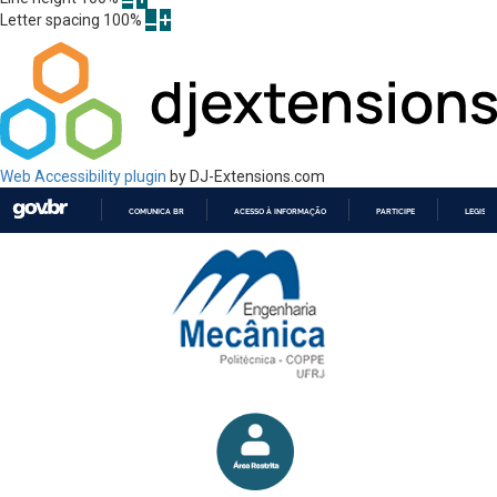
Letter spacing
100
%
Web Accessibility plugin
by DJ-Extensions.com
COMUNICA BR
ACESSO À INFORMAÇÃO
PARTICIPE
LEGISL
IR
PARA
O
CONTEÚDO