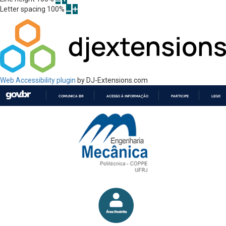
Letter spacing
100
%
Web Accessibility plugin
by DJ-Extensions.com
COMUNICA BR
ACESSO À INFORMAÇÃO
PARTICIPE
LEGISL
IR
PARA
O
CONTEÚDO