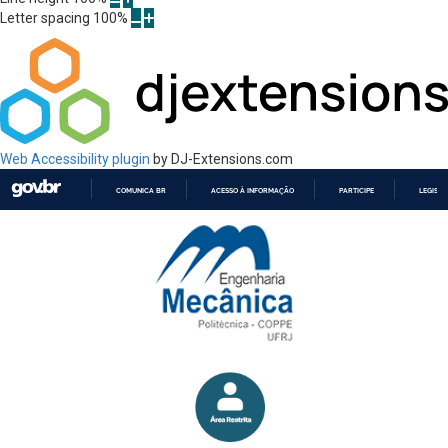
Letter spacing
100
%
Web Accessibility plugin
by DJ-Extensions.com
COMUNICA BR
ACESSO À INFORMAÇÃO
PARTICIPE
LEGISL
IR
PARA
O
CONTEÚDO