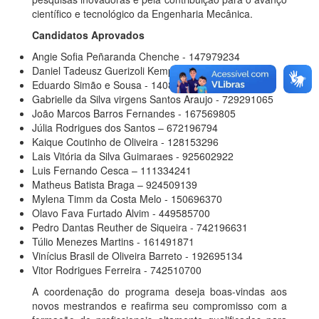
científico e tecnológico da Engenharia Mecânica.
Candidatos Aprovados
Angie Sofia Peñaranda Chenche - 147979234
Daniel Tadeusz Guerizoli Kempinski - 388990740
Eduardo Simão e Sousa - 140807438
Gabrielle da Silva virgens Santos Araujo - 729291065
João Marcos Barros Fernandes - 167569805
Júlia Rodrigues dos Santos – 672196794
Kaique Coutinho de Oliveira - 128153296
Lais Vitória da Silva Guimaraes - 925602922
Luis Fernando Cesca – 111334241
Matheus Batista Braga – 924509139
Mylena Timm da Costa Melo - 150696370
Olavo Fava Furtado Alvim - 449585700
Pedro Dantas Reuther de Siqueira - 742196631
Túlio Menezes Martins - 161491871
Vinícius Brasil de Oliveira Barreto - 192695134
Vitor Rodrigues Ferreira - 742510700
A coordenação do programa deseja boas-vindas aos
novos mestrandos e reafirma seu compromisso com a