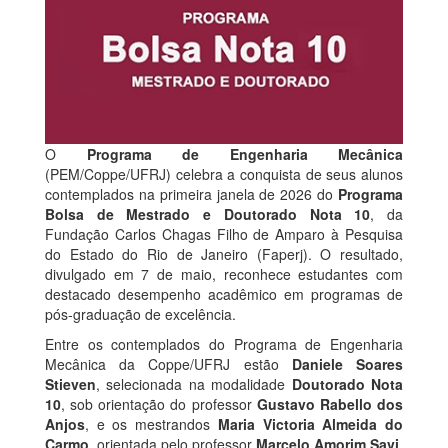
O
Programa de Engenharia Mecânica
(PEM/Coppe/UFRJ) celebra a conquista de seus alunos
contemplados na primeira janela de 2026 do
Programa
Bolsa de Mestrado e Doutorado Nota 10
, da
Fundação Carlos Chagas Filho de Amparo à Pesquisa
do Estado do Rio de Janeiro (Faperj). O resultado,
divulgado em 7 de maio, reconhece estudantes com
destacado desempenho acadêmico em programas de
pós-graduação de excelência.
Entre os contemplados do Programa de Engenharia
Mecânica da Coppe/UFRJ estão
Daniele Soares
Stieven
, selecionada na modalidade
Doutorado Nota
10
, sob orientação do professor
Gustavo Rabello dos
Anjos
, e os mestrandos
Maria Victoria Almeida do
Carmo
, orientada pelo professor
Marcelo Amorim Savi
,