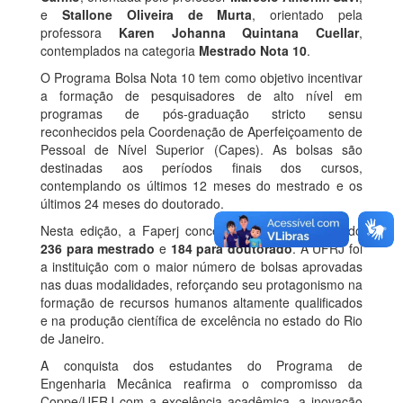
e
Stallone Oliveira de Murta
, orientado pela
professora
Karen Johanna Quintana Cuellar
,
contemplados na categoria
Mestrado Nota 10
.
O Programa Bolsa Nota 10 tem como objetivo incentivar
a formação de pesquisadores de alto nível em
programas de pós-graduação stricto sensu
reconhecidos pela Coordenação de Aperfeiçoamento de
Pessoal de Nível Superior (Capes). As bolsas são
destinadas aos períodos finais dos cursos,
contemplando os últimos 12 meses do mestrado e os
últimos 24 meses do doutorado.
Nesta edição, a Faperj concedeu
420 bolsas
, sendo
236 para mestrado
e
184 para doutorado
. A UFRJ foi
a instituição com o maior número de bolsas aprovadas
nas duas modalidades, reforçando seu protagonismo na
formação de recursos humanos altamente qualificados
e na produção científica de excelência no estado do Rio
de Janeiro.
A conquista dos estudantes do Programa de
Engenharia Mecânica reafirma o compromisso da
Coppe/UFRJ com a excelência acadêmica, a inovação