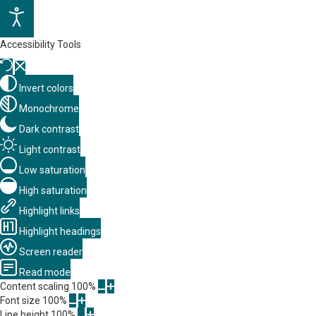
Accessibility Tools
Invert colors
Monochrome
Dark contrast
Light contrast
Low saturation
High saturation
Highlight links
Highlight headings
Screen reader
Read mode
Content scaling
100
%
Font size
100
%
Line height
100
%