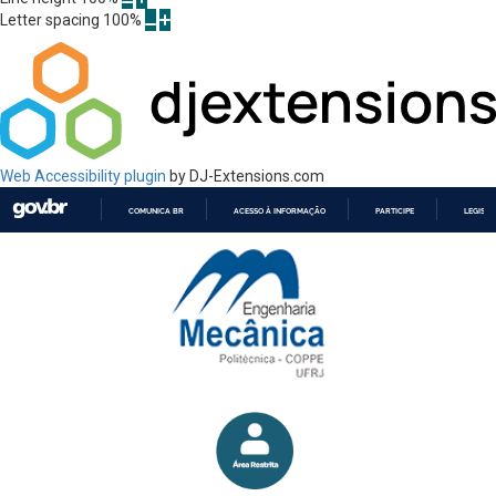
Letter spacing
100
%
Web Accessibility plugin
by DJ-Extensions.com
COMUNICA BR
ACESSO À INFORMAÇÃO
PARTICIPE
LEGISL
IR
PARA
O
CONTEÚDO