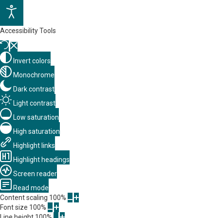
Accessibility Tools
Invert colors
Monochrome
Dark contrast
Light contrast
Low saturation
High saturation
Highlight links
Highlight headings
Screen reader
Read mode
Content scaling
100
%
Font size
100
%
Line height
100
%