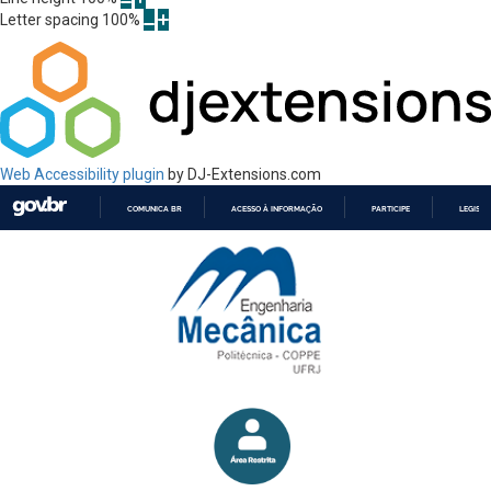
Letter spacing
100
%
Web Accessibility plugin
by DJ-Extensions.com
COMUNICA BR
ACESSO À INFORMAÇÃO
PARTICIPE
LEGISL
IR
PARA
O
CONTEÚDO