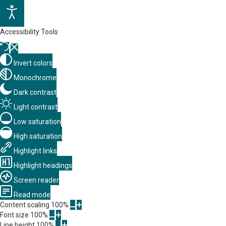
Accessibility Tools
Invert colors
Monochrome
Dark contrast
Light contrast
Low saturation
High saturation
Highlight links
Highlight headings
Screen reader
Read mode
Content scaling
100
%
Font size
100
%
Line height
100
%