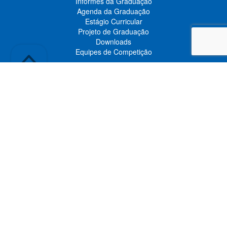
Informes da Graduação
Agenda da Graduação
Estágio Curricular
Projeto de Graduação
Downloads
Equipes de Competição
PÓS-GRADUAÇÃO
Admissão
Programa de Engenharia Mecânica (PEM)
Estrutura Curricular
Calendário Acadêmico
Grade Horária
Disciplinas
Formulários
Normas e Regulamentos
Informes da Pós-Graduação
Agenda da Pós-Graduação
Links Recomendados
Pesquisa
Seminários Internacionais
Workshops
Minicursos