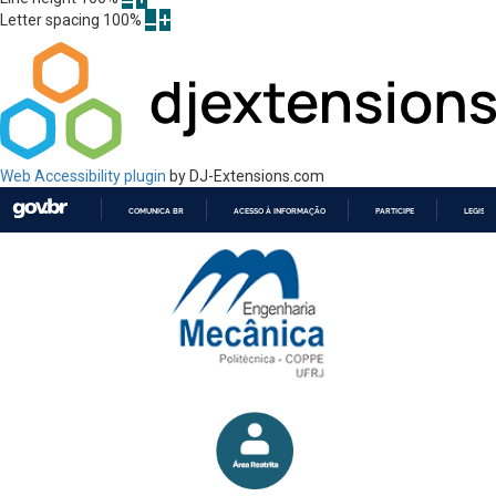
Letter spacing
100
%
Web Accessibility plugin
by DJ-Extensions.com
COMUNICA BR
ACESSO À INFORMAÇÃO
PARTICIPE
LEGISL
IR
PARA
O
CONTEÚDO