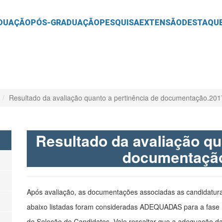
O
CONTEÚDO
DUAÇÃO
PÓS-GRADUAÇÃO
PESQUISA
EXTENSÃO
DESTAQU
Resultado da avaliação quanto a pertinência de documentação.201
Resultado da avaliação qu
documentação
Após avaliação, as documentações associadas as candidatu
abaixo listadas foram consideradas ADEQUADAS para a fase
de Seleção de Candidatos. Vale ressaltar que a adequação d