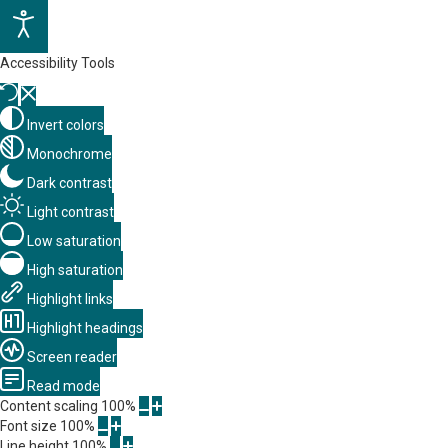
Accessibility Tools
Invert colors
Monochrome
Dark contrast
Light contrast
Low saturation
High saturation
Highlight links
Highlight headings
Screen reader
Read mode
Content scaling
100
%
Font size
100
%
Line height
100
%