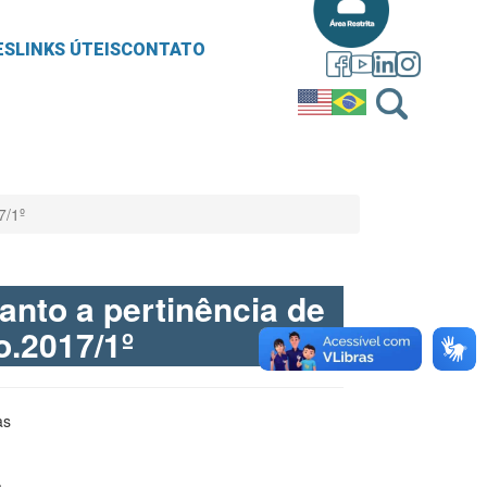
ES
LINKS ÚTEIS
CONTATO
7/1º
anto a pertinência de
.2017/1º
ras
a