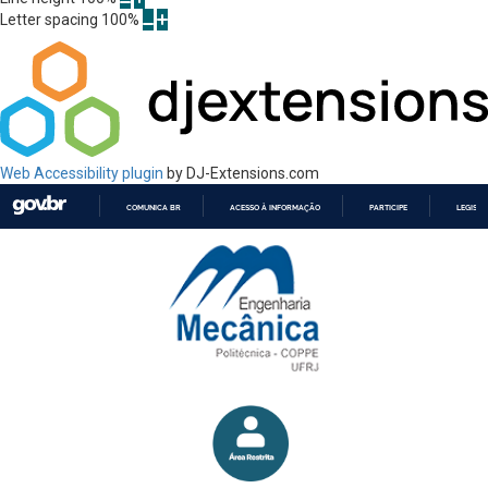
Letter spacing
100
%
Web Accessibility plugin
by DJ-Extensions.com
COMUNICA BR
ACESSO À INFORMAÇÃO
PARTICIPE
LEGISL
IR
PARA
O
CONTEÚDO