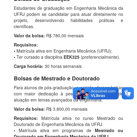
Estudantes de graduação em Engenharia Mecânica da
UFRJ podem se candidatar para atuar diretamente no
projeto, desenvolvendo habilidades práticas e
científicas.
Valor da bolsa:
R$ 780,00 mensais
Requisitos:
•
Matrícula ativa em Engenharia Mecânica (UFRJ);
•
Ter cursado a disciplina
EEK325
(preferencialmente).
Carga horária:
30 horas semanais
Bolsas de Mestrado e Doutorado
Para alunos de pós-graduação, o projeto oferece bolsas
com maior dedicação à pesquisa e possibilidade de
atuação em temas avançados da engenharia.
Valor da bolsa:
R$ 3.800,00 mensais
Requisitos:
Matrícula ativa no curso Mestrado ou
Doutorado de Engenharia Mecânica da UFRJ.
•
Matrícula ativa em programas de
Mestrado ou
Doutorado em Engenharia Mecânica da UFRJ
.