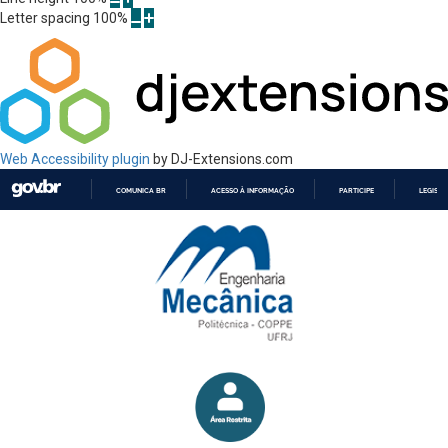
Letter spacing
100
%
Web Accessibility plugin
by DJ-Extensions.com
COMUNICA BR
ACESSO À INFORMAÇÃO
PARTICIPE
LEGISL
IR
PARA
O
CONTEÚDO