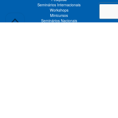
Seminários Internacionais
Workshops
Minicursos
Seminários Nacionais
PESQUISA
Áreas de Concentração
Laboratórios
Projetos
Linhas de Pesquisa
Produção Intelectual
Teses e Dissertações
Livros
Pós-Graduação
EXTENSÃO
DESTAQUES
Notícias
Oportunidades
Vídeos