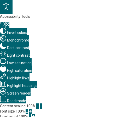
Accessibility Tools
Invert colors
Monochrome
Dark contrast
Light contrast
Low saturation
High saturation
Highlight links
Highlight headings
Screen reader
Read mode
Content scaling
100
%
Font size
100
%
Line height
100
%