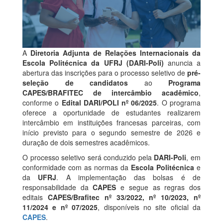
A
Diretoria Adjunta de Relações Internacionais da
Escola Politécnica da UFRJ (DARI-Poli)
anuncia a
abertura das inscrições para o processo seletivo de
pré-
seleção de candidatos
ao
Programa
CAPES/BRAFITEC de intercâmbio acadêmico
,
conforme o
Edital DARI/POLI nº 06/2025
. O programa
oferece a oportunidade de estudantes realizarem
intercâmbio em instituições francesas parceiras, com
início previsto para o segundo semestre de 2026 e
duração de dois semestres acadêmicos.
O processo seletivo será conduzido pela
DARI-Poli
, em
conformidade com as normas da
Escola Politécnica
e
da
UFRJ
. A implementação das bolsas é de
responsabilidade da
CAPES
e segue as regras dos
editais
CAPES/Brafitec nº 33/2022, nº 10/2023, nº
11/2024 e nº 07/2025
, disponíveis no site oficial da
CAPES
.