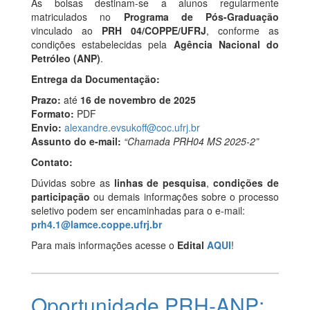
As bolsas destinam-se a alunos regularmente
matriculados no
Programa de Pós-Graduação
vinculado ao
PRH 04/COPPE/UFRJ
, conforme as
condições estabelecidas pela
Agência Nacional do
Petróleo (ANP)
.
Entrega da Documentação:
Prazo:
até
16 de novembro de 2025
Formato:
PDF
Envio:
alexandre.evsukoff@coc.ufrj.br
Assunto do e-mail:
“Chamada PRH04 MS 2025-2”
Contato:
Dúvidas sobre as
linhas de pesquisa
,
condições de
participação
ou demais informações sobre o processo
seletivo podem ser encaminhadas para o e-mail:
prh4.1@lamce.coppe.ufrj.br
Para mais informações acesse o
Edital
AQUI
!
Oportunidade PRH-ANP: