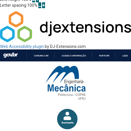
Letter spacing
100
%
Web Accessibility plugin
by DJ-Extensions.com
COMUNICA BR
ACESSO À INFORMAÇÃO
PARTICIPE
LEGISL
IR
PARA
O
CONTEÚDO