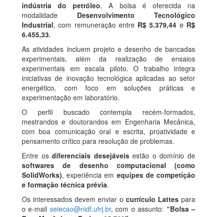
indústria do petróleo
. A bolsa é oferecida na
modalidade
Desenvolvimento Tecnológico
Industrial
, com remuneração entre
R$ 5.379,44
e
R$
6.455,33
.
As atividades incluem projeto e desenho de bancadas
experimentais, além da realização de ensaios
experimentais em escala piloto. O trabalho integra
iniciativas de inovação tecnológica aplicadas ao setor
energético, com foco em soluções práticas e
experimentação em laboratório.
O perfil buscado contempla recém-formados,
mestrandos e doutorandos em Engenharia Mecânica,
com boa comunicação oral e escrita, proatividade e
pensamento crítico para resolução de problemas.
Entre os
diferenciais desejáveis
estão o domínio de
softwares de desenho computacional (como
SolidWorks)
, experiência em
equipes de competição
e formação técnica prévia
.
Os interessados devem enviar o
currículo Lattes
para
o e-mail
selecao@nidf.ufrj.br
, com o assunto:
“Bolsa –