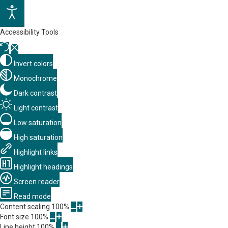
Accessibility Tools
Invert colors
Monochrome
Dark contrast
Light contrast
Low saturation
High saturation
Highlight links
Highlight headings
Screen reader
Read mode
Content scaling
100
%
Font size
100
%
Line height
100
%