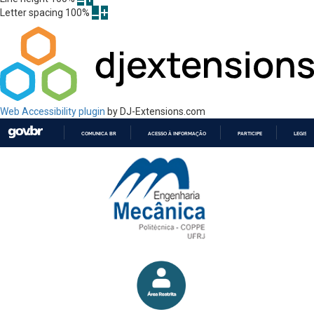
Letter spacing
100
%
Web Accessibility plugin
by DJ-Extensions.com
COMUNICA BR
ACESSO À INFORMAÇÃO
PARTICIPE
LEGISL
IR
PARA
O
CONTEÚDO