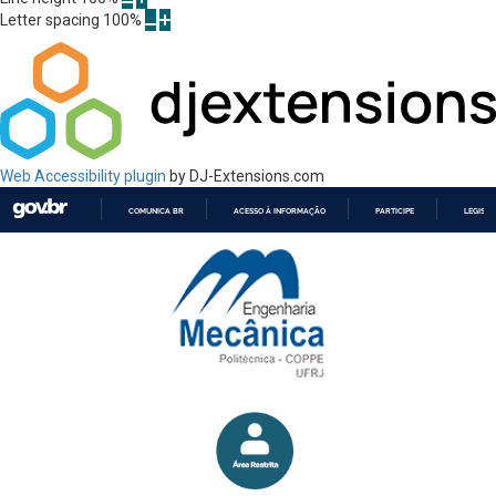
Letter spacing
100
%
Web Accessibility plugin
by DJ-Extensions.com
COMUNICA BR
ACESSO À INFORMAÇÃO
PARTICIPE
LEGISL
IR
PARA
O
CONTEÚDO