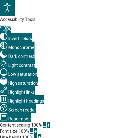
Accessibility Tools
Invert colors
Monochrome
Dark contrast
Light contrast
Low saturation
High saturation
Highlight links
Highlight headings
Screen reader
Read mode
Content scaling
100
%
Font size
100
%
Line height
100
%