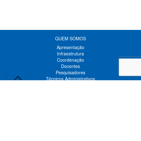
QUEM SOMOS
Apresentação
Infraestrutura
Coordenação
Docentes
Pesquisadores
Técnicos Administrativos
Representantes Discentes
Discentes
Egressos
Comunicação Visual
GRADUAÇÃO
O Curso
Calendário Acadêmico
Estrutura Curricular