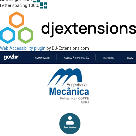
Letter spacing
100
%
Web Accessibility plugin
by DJ-Extensions.com
COMUNICA BR
ACESSO À INFORMAÇÃO
PARTICIPE
LEGISL
IR
PARA
O
CONTEÚDO