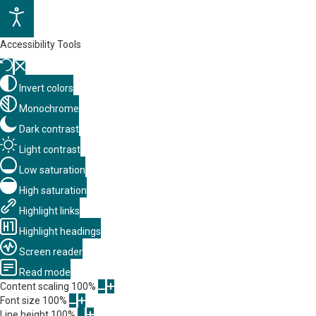
Accessibility Tools
Invert colors
Monochrome
Dark contrast
Light contrast
Low saturation
High saturation
Highlight links
Highlight headings
Screen reader
Read mode
Content scaling
100
%
Font size
100
%
Line height
100
%