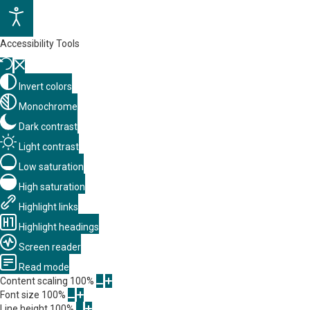
Accessibility Tools
Invert colors
Monochrome
Dark contrast
Light contrast
Low saturation
High saturation
Highlight links
Highlight headings
Screen reader
Read mode
Content scaling
100
%
Font size
100
%
Line height
100
%