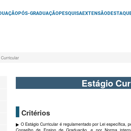
O
CONTEÚDO
DUAÇÃO
PÓS-GRADUAÇÃO
PESQUISA
EXTENSÃO
DESTAQU
 Curricular
Estágio Cur
Critérios
O Estágio Curricular é regulamentado por Lei específica, 
Conselho de Ensino de Graduação, e por Norma interna 