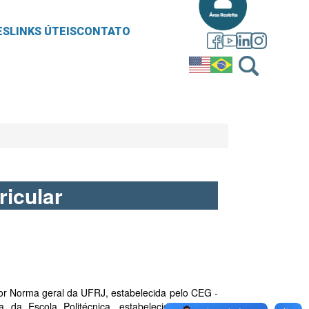
ES
LINKS ÚTEIS
CONTATO
ricular
por Norma geral da UFRJ, estabelecida pelo CEG -
da Escola Politécnica, estabelecida por sua