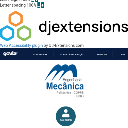
Letter spacing
100
%
Web Accessibility plugin
by DJ-Extensions.com
COMUNICA BR
ACESSO À INFORMAÇÃO
PARTICIPE
LEGISL
IR
PARA
O
CONTEÚDO