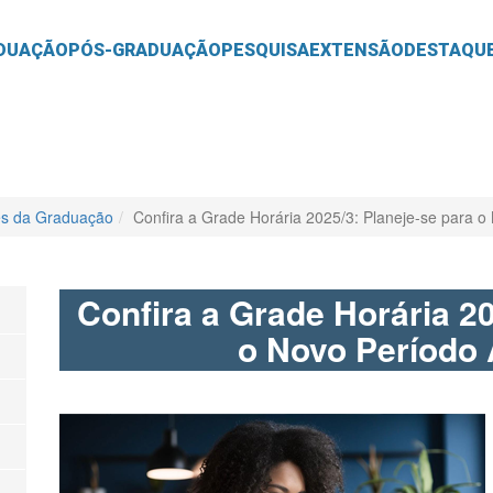
O
CONTEÚDO
DUAÇÃO
PÓS-GRADUAÇÃO
PESQUISA
EXTENSÃO
DESTAQU
es da Graduação
Confira a Grade Horária 2025/3: Planeje-se para 
Confira a Grade Horária 20
o Novo Período