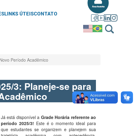
ES
LINKS ÚTEIS
CONTATO
o Novo Período Acadêmico
25/3: Planeje-se para
 Acadêmico
Já está disponível a
Grade Horária referente ao
período 2025/3!
Este é o momento ideal para
que estudantes se organizem e planejem sua
trajetória acadêmica com antecedência,