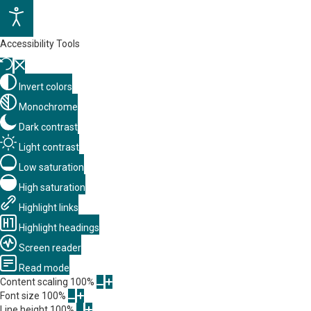
Accessibility Tools
Invert colors
Monochrome
Dark contrast
Light contrast
Low saturation
High saturation
Highlight links
Highlight headings
Screen reader
Read mode
Content scaling
100
%
Font size
100
%
Line height
100
%