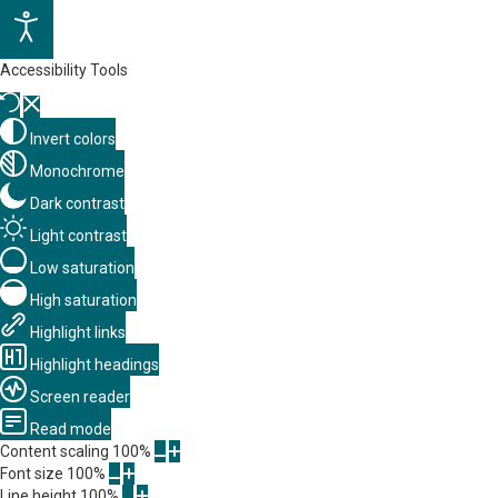
Accessibility Tools
Invert colors
Monochrome
Dark contrast
Light contrast
Low saturation
High saturation
Highlight links
Highlight headings
Screen reader
Read mode
Content scaling
100
%
Font size
100
%
Line height
100
%