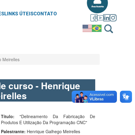
ES
LINKS ÚTEIS
CONTATO
o Meirelles
de curso - Henrique
relles
Título:
"Delineamento Da Fabricação De
Produtos E Utilização Da Programação CNC"
Palestrante:
Henrique Galhego Meirelles