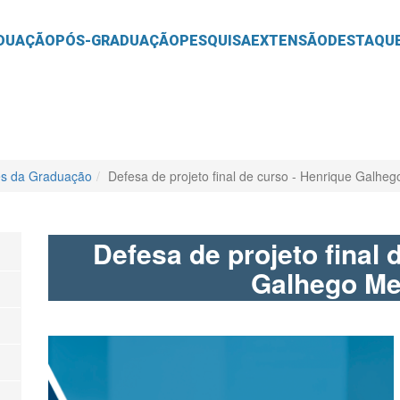
O
CONTEÚDO
DUAÇÃO
PÓS-GRADUAÇÃO
PESQUISA
EXTENSÃO
DESTAQU
es da Graduação
Defesa de projeto final de curso - Henrique Galheg
Defesa de projeto final 
Galhego Mei