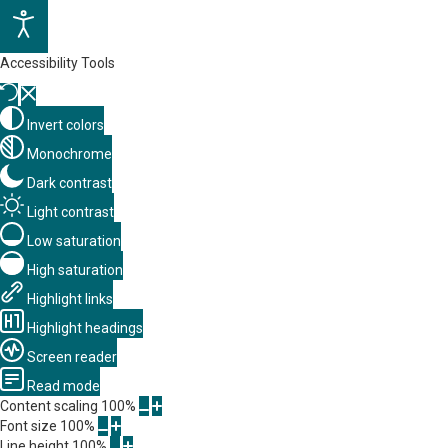
Accessibility Tools
Invert colors
Monochrome
Dark contrast
Light contrast
Low saturation
High saturation
Highlight links
Highlight headings
Screen reader
Read mode
Content scaling
100
%
Font size
100
%
Line height
100
%