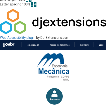
Letter spacing
100
%
Web Accessibility plugin
by DJ-Extensions.com
COMUNICA BR
ACESSO À INFORMAÇÃO
PARTICIPE
LEGISL
IR
PARA
O
CONTEÚDO