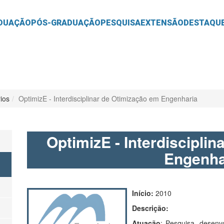
O
CONTEÚDO
DUAÇÃO
PÓS-GRADUAÇÃO
PESQUISA
EXTENSÃO
DESTAQU
ios
OptimizE - Interdisciplinar de Otimização em Engenharia
OptimizE - Interdiscipli
Engenha
Início:
2010
Descrição:
Atuação
: Pesquisa, desenv