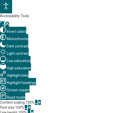
Accessibility Tools
Invert colors
Monochrome
Dark contrast
Light contrast
Low saturation
High saturation
Highlight links
Highlight headings
Screen reader
Read mode
Content scaling
100
%
Font size
100
%
Line height
100
%