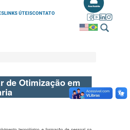
ES
LINKS ÚTEIS
CONTATO
nar de Otimização em
ria
olvimento tecnológico e formação de pessoal na