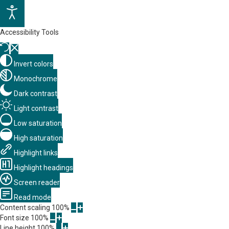
Accessibility Tools
Invert colors
Monochrome
Dark contrast
Light contrast
Low saturation
High saturation
Highlight links
Highlight headings
Screen reader
Read mode
Content scaling
100
%
Font size
100
%
Line height
100
%