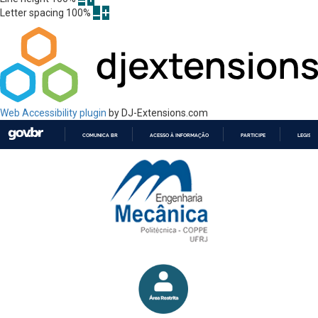
Letter spacing
100
%
Web Accessibility plugin
by DJ-Extensions.com
COMUNICA BR
ACESSO À INFORMAÇÃO
PARTICIPE
LEGISL
IR
PARA
O
CONTEÚDO