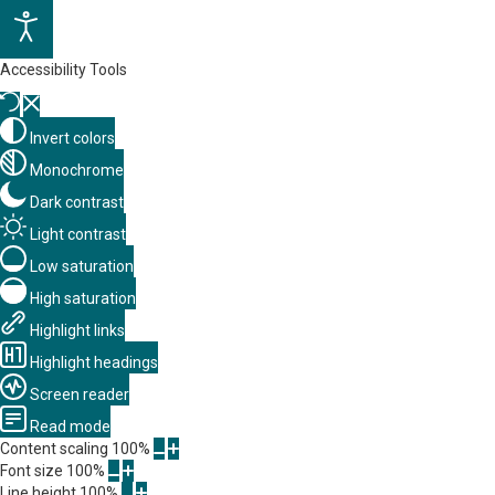
Accessibility Tools
Invert colors
Monochrome
Dark contrast
Light contrast
Low saturation
High saturation
Highlight links
Highlight headings
Screen reader
Read mode
Content scaling
100
%
Font size
100
%
Line height
100
%