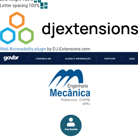
Letter spacing
100
%
Web Accessibility plugin
by DJ-Extensions.com
COMUNICA BR
ACESSO À INFORMAÇÃO
PARTICIPE
LEGISL
IR
PARA
O
CONTEÚDO