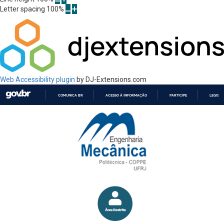
Letter spacing
100
%
Web Accessibility plugin
by DJ-Extensions.com
COMUNICA BR
ACESSO À INFORMAÇÃO
PARTICIPE
LEGISL
IR
PARA
O
CONTEÚDO