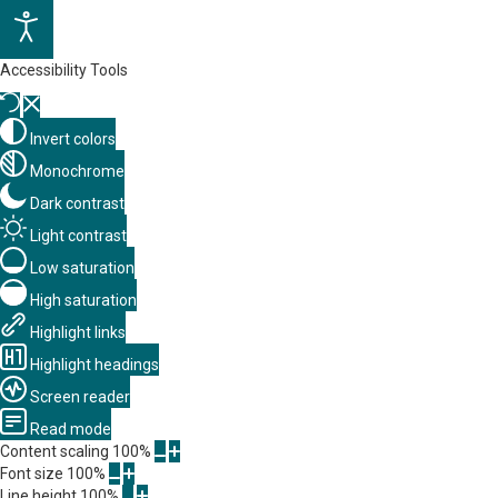
Accessibility Tools
Invert colors
Monochrome
Dark contrast
Light contrast
Low saturation
High saturation
Highlight links
Highlight headings
Screen reader
Read mode
Content scaling
100
%
Font size
100
%
Line height
100
%