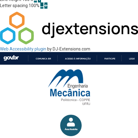
Letter spacing
100
%
Web Accessibility plugin
by DJ-Extensions.com
COMUNICA BR
ACESSO À INFORMAÇÃO
PARTICIPE
LEGISL
IR
PARA
O
CONTEÚDO