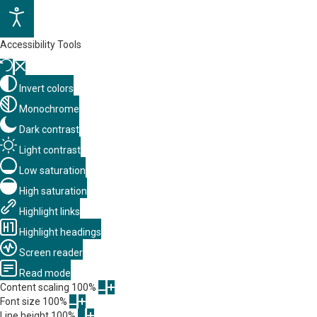
Accessibility Tools
Invert colors
Monochrome
Dark contrast
Light contrast
Low saturation
High saturation
Highlight links
Highlight headings
Screen reader
Read mode
Content scaling
100
%
Font size
100
%
Line height
100
%