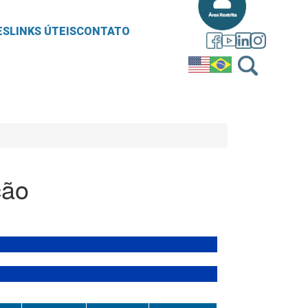
ES
LINKS ÚTEIS
CONTATO
ção