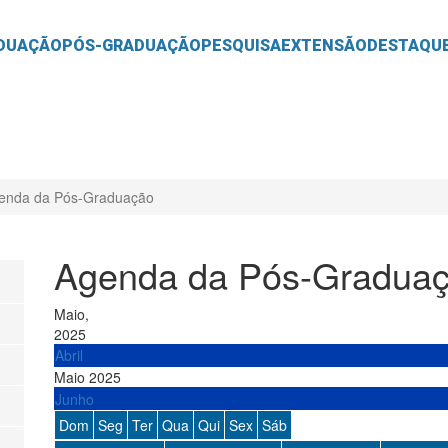
O
CONTEÚDO
DUAÇÃO
PÓS-GRADUAÇÃO
PESQUISA
EXTENSÃO
DESTAQU
enda da Pós-Graduação
Agenda da Pós-Gradua
Maio,
2025
Abril
Maio 2025
Junho
Dom
Seg
Ter
Qua
Qui
Sex
Sáb