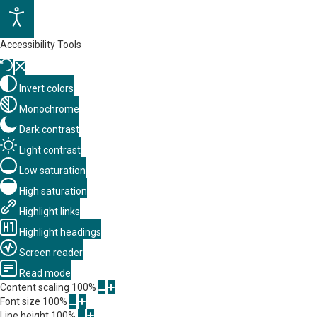
Accessibility Tools
Invert colors
Monochrome
Dark contrast
Light contrast
Low saturation
High saturation
Highlight links
Highlight headings
Screen reader
Read mode
Content scaling
100
%
Font size
100
%
Line height
100
%