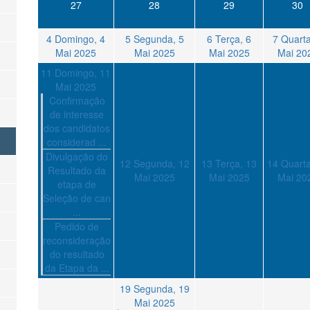
27
28
29
30
4
Domingo, 4
5
Segunda, 5
6
Terça, 6
7
Quarta
Mai 2025
Mai 2025
Mai 2025
Mai 20
11
Domingo, 11
Mai 2025
Confirmação
de interesse
dos candidatos
considerad ...
Divulgação do
12
Segunda, 12
13
Terça, 13
14
Quarta
Resultado da
Mai 2025
Mai 2025
Mai 20
etapa de
Seleção de can
...
Pedido de
reconsideração
do resultado
da Etapa da ...
19
Segunda, 19
Mai 2025