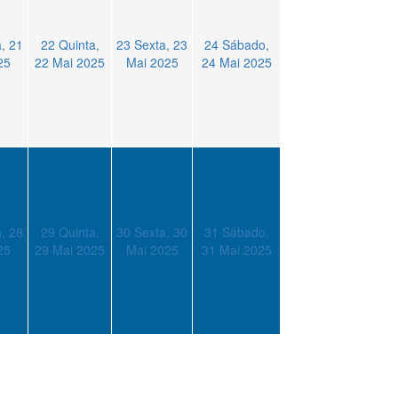
, 21
22
Quinta,
23
Sexta, 23
24
Sábado,
25
22 Mai 2025
Mai 2025
24 Mai 2025
, 28
29
Quinta,
30
Sexta, 30
31
Sábado,
25
29 Mai 2025
Mai 2025
31 Mai 2025