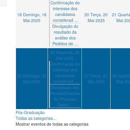
Confirmação do
interesse dos
candidatos
18
Domingo, 18
20
Terça, 20
21
Quarta
considerad ...
Mai 2025
Mai 2025
Mai 20
Divulgação do
resultado da
análise dos
Pedidos de ...
26
Segunda, 26
Mai 2025
Confirmação do
interesse dos
candidatos
25
Domingo, 25
27
Terça, 27
28
Quarta
considerad ...
Mai 2025
Mai 2025
Mai 20
Divulgação das
Reclassificações
do Processo
Seleti ...
Pós-Graduação
Todas as categorias...
Mostrar eventos de todas as categorias