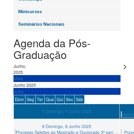
Minicursos
Seminários Nacionais
Agenda da Pós-
Graduação
Junho,
2025
Maio
Junho 2025
Julho
Dom
Seg
Ter
Qua
Qui
Sex
Sáb
1
Domingo, 1 Junho 2025
Homolo
8
Domingo, 8 Junho 2025
Processo Seletivo ao Mestrado e Doutorado 3º perí ...
Proce