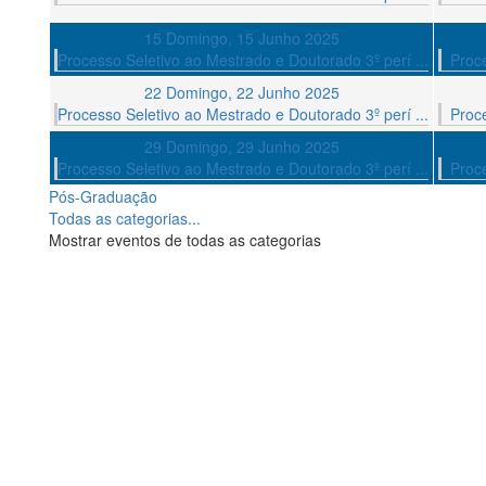
15
Domingo, 15 Junho 2025
Processo Seletivo ao Mestrado e Doutorado 3º perí ...
Proce
22
Domingo, 22 Junho 2025
Processo Seletivo ao Mestrado e Doutorado 3º perí ...
Proce
29
Domingo, 29 Junho 2025
Processo Seletivo ao Mestrado e Doutorado 3º perí ...
Proce
Pós-Graduação
Todas as categorias...
Mostrar eventos de todas as categorias