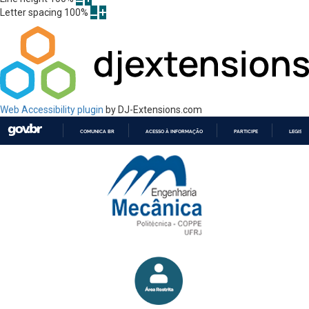
Letter spacing
100
%
Web Accessibility plugin
by DJ-Extensions.com
COMUNICA BR
ACESSO À INFORMAÇÃO
PARTICIPE
LEGISL
IR
PARA
O
CONTEÚDO