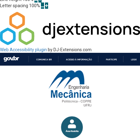
Letter spacing
100
%
Web Accessibility plugin
by DJ-Extensions.com
COMUNICA BR
ACESSO À INFORMAÇÃO
PARTICIPE
LEGISL
IR
PARA
O
CONTEÚDO