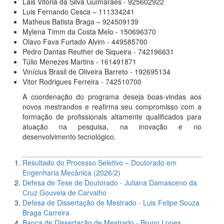
Lais Vitória da Silva Guimaraes - 925602922
Luis Fernando Cesca – 111334241
Matheus Batista Braga – 924509139
Mylena Timm da Costa Melo - 150696370
Olavo Fava Furtado Alvim - 449585700
Pedro Dantas Reuther de Siqueira - 742196631
Túlio Menezes Martins - 161491871
Vinícius Brasil de Oliveira Barreto - 192695134
Vitor Rodrigues Ferreira - 742510700
A coordenação do programa deseja boas-vindas aos
novos mestrandos e reafirma seu compromisso com a
formação de profissionais altamente qualificados para
atuação na pesquisa, na inovação e no
desenvolvimento tecnológico.
Resultado do Processo Seletivo – Doutorado em
Engenharia Mecânica (2026/2)
Defesa de Tese de Doutorado - Juliana Damasceno da
Cruz Gouveia de Carvalho
Defesa de Dissertação de Mestrado - Luis Felipe Souza
Braga Carreira
Banca de Dissertação de Mestrado - Bruno Lopes