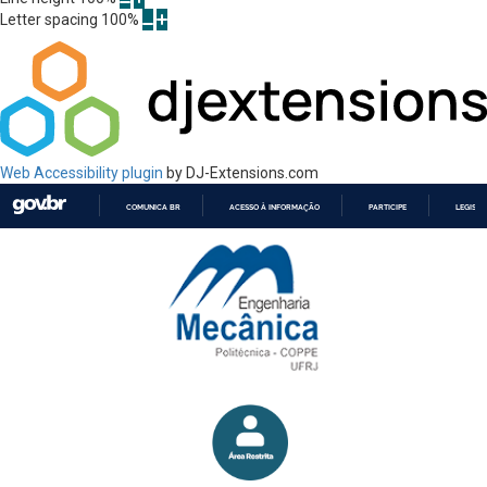
Letter spacing
100
%
Web Accessibility plugin
by DJ-Extensions.com
COMUNICA BR
ACESSO À INFORMAÇÃO
PARTICIPE
LEGISL
IR
PARA
O
CONTEÚDO