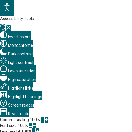
Accessibility Tools
Invert colors
Monochrome
Dark contrast
Light contrast
Low saturation
High saturation
Highlight links
Highlight headings
Screen reader
Read mode
Content scaling
100
%
Font size
100
%
Line height
100
%