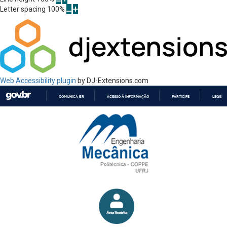
Letter spacing
100
%
Web Accessibility plugin
by DJ-Extensions.com
COMUNICA BR
ACESSO À INFORMAÇÃO
PARTICIPE
LEGISL
IR
PARA
O
CONTEÚDO