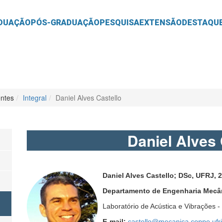
O
CONTEÚDO
DUAÇÃO
PÓS-GRADUAÇÃO
PESQUISA
EXTENSÃO
DESTAQU
ntes
Integral
Daniel Alves Castello
Daniel Alves 
Daniel Alves Castello; DSc, UFRJ, 2
Departamento de Engenharia Mecâ
Laboratório de Acústica e Vibrações -
E-mail:
castello@mecanica.coppe.ufrj