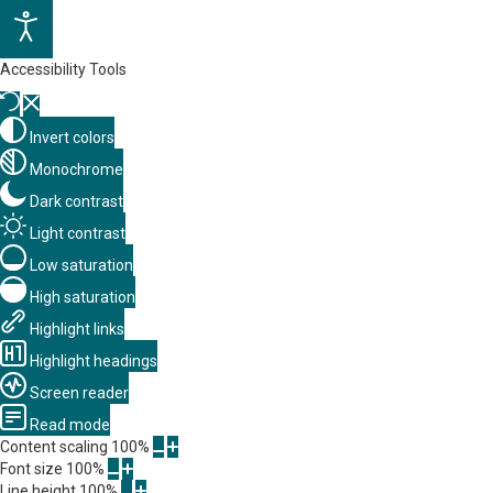
Accessibility Tools
Invert colors
Monochrome
Dark contrast
Light contrast
Low saturation
High saturation
Highlight links
Highlight headings
Screen reader
Read mode
Content scaling
100
%
Font size
100
%
Line height
100
%