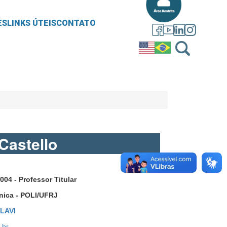
ES
LINKS ÚTEIS
CONTATO
Castello
004 - Professor Titular
nica - POLI/UFRJ
LAVI
.br