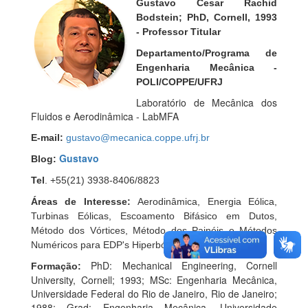
Gustavo Cesar Rachid
Bodstein; PhD, Cornell, 1993
-
Professor Titular
Departamento/Programa de
Engenharia Mecânica -
POLI/COPPE/UFRJ
Laboratório de Mecânica dos
Fluidos e Aerodinâmica - LabMFA
E-mail:
gustavo@mecanica.coppe.ufrj.br
Gustavo
Blog:
Tel
. +55(21) 3938-8406/8823
Áreas de Interesse:
Aerodinâmica, Energia Eólica,
Turbinas Eólicas, Escoamento Bifásico em Dutos,
Método dos Vórtices, Método dos Painéis e Métodos
Numéricos para EDP's Hiperbólicas.
PhD: Mechanical Engineering, Cornell
Formação:
University, Cornell; 1993; MSc: Engenharia Mecânica,
Universidade Federal do Rio de Janeiro, Rio de Janeiro;
1988; Grad: Engenharia Mecânica, Universidade