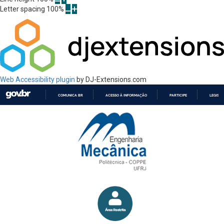
Letter spacing
100
%
Web Accessibility plugin
by DJ-Extensions.com
COMUNICA BR
ACESSO À INFORMAÇÃO
PARTICIPE
LEGISL
IR
PARA
O
CONTEÚDO