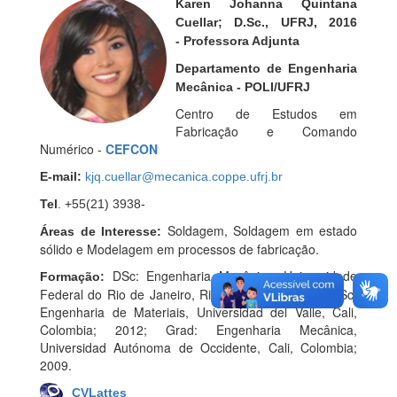
Karen Johanna Quintana
Cuellar; D.Sc., UFRJ, 2016
- Professora Adjunta
Departamento de Engenharia
Mecânica - POLI/UFRJ
Centro de Estudos em
Fabricação e Comando
Numérico -
CEFCON
E-mail:
kjq.cuellar@mecanica.coppe.ufrj.br
Tel
. +55(21) 3938-
Soldagem, Soldagem em estado
Áreas de Interesse:
sólido e Modelagem em processos de fabricação.
DSc: Engenharia Mecânica, Universidade
Formação:
Federal do Rio de Janeiro, Rio de Janeiro; 2016; MSc:
Engenharia de Materiais, Universidad del Valle, Cali,
Colombia; 2012; Grad: Engenharia Mecânica,
Universidad Autónoma de Occidente, Cali, Colombia;
2009.
CVLattes