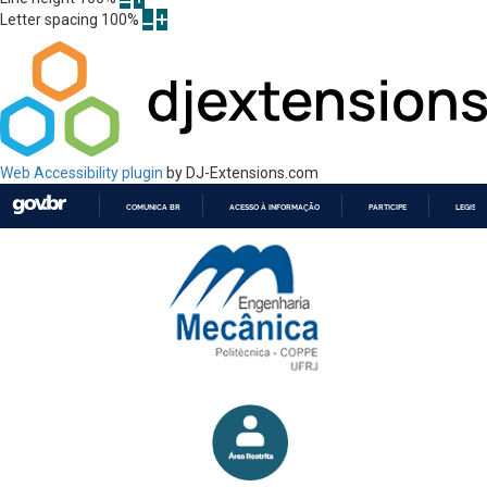
Letter spacing
100
%
Web Accessibility plugin
by DJ-Extensions.com
COMUNICA BR
ACESSO À INFORMAÇÃO
PARTICIPE
LEGISL
IR
PARA
O
CONTEÚDO